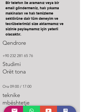
tuaja të transportit dhe lejoni
Bir telefon ile aramanız veya bir
klientët tuaj të blejnë me rehati.
email göndermeniz, halı yıkama
makinaları ve halı temizleme
sektörüne dair tüm deneyim ve
tecrübelerimizi size aktarmamız ve
sizinle paylaşmamız için yeterli
olacaktır.
Qendrore
+90 232 281 65 76
Studimi
Orët tona
Ora 09:00 / 17:00
teknike
mbështetje