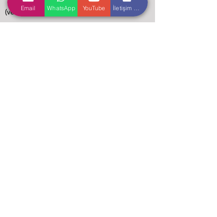
Email
WhatsApp
YouTube
İletişim Formu
(vetëm numër Whatsapp)
+905013318985
E-mail:
info@donertas.com.tr
Na kontaktoni
İsim & Soyisim
Email
Telefon