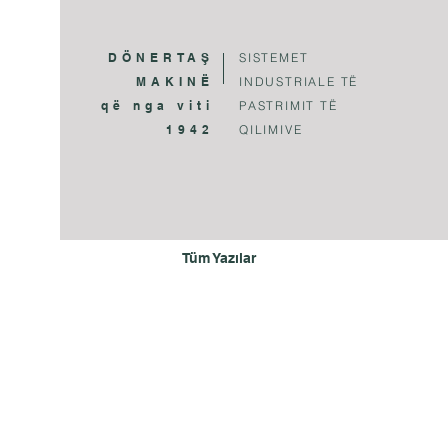
DÖNERTAŞ
SISTEMET
MAKINË
INDUSTRIALE TË
që nga viti
PASTRIMIT TË
1942
QILIMIVE
Tüm Yazılar