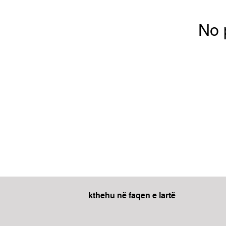
No 
kthehu në faqen e lartë