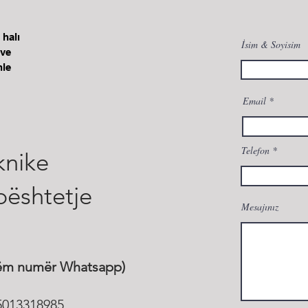
Santral
 halı
İsim & Soyisim
 ve
nle
+90 232 281 65 76
Email
Telefon
knike
ështetje
Mesajınız
tëm numër Whatsapp)
5013318985