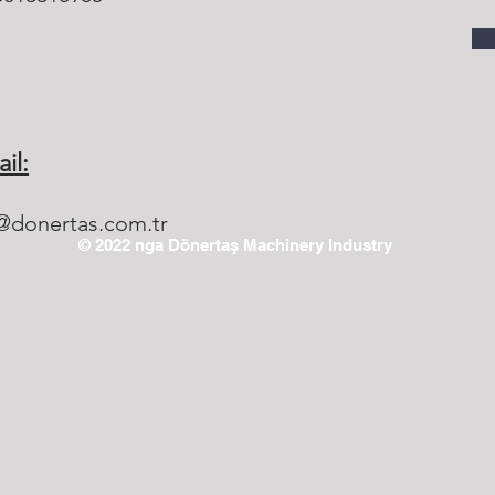
il:
@donertas.com.tr
© 2022 nga Dönertaş Machinery Industry