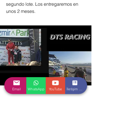
segundo lote. Los entregaremos en
unos 2 meses.
Email
WhatsApp
YouTube
İletişim Formu
Sabah, Hürriyet, Agencia Anadolu:
Dönertaş Racing Team Temporada
2019-
2020