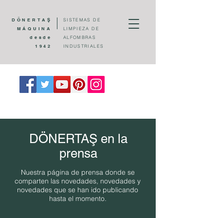
DÖNERTAŞ
SISTEMAS DE
MÁQUINA
LIMPIEZA DE
desde
ALFOMBRAS
1942
INDUSTRIALES
DÖNERTAŞ en la
prensa
Nuestra página de prensa donde se
comparten las novedades, novedades y
novedades que se han ido publicando
hasta el momento.