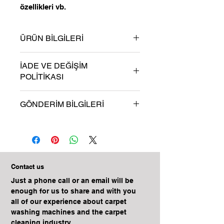
özellikleri vb.
ÜRÜN BİLGİLERİ
Burada ürün detaylarını açıklayın.
İADE VE DEĞİŞİM
Ürününüz hakkında bilgiler girin
POLİTİKASI
örneğin: ürün materyali, boyutu,
özellikleri vb. Buraya aynı zamanda
Bu ürün İade ve Değişim
ürününüzü özel kılan özellikleri ve
GÖNDERİM BİLGİLERİ
politikasıdır. Buraya
müşterilerinize nasıl faydalı
müşterilerinizin aldıkları ürünü
olabileceğini anlatın.
Bu gönderim politikasıdır. Buraya
iade etmek istediği takdirde ne
farklı gönderim, teslimat ve
yapmaları gerektiğini yazın. Net bir
paketleme seçenekleriniz hakkında
şekilde iade veya değişiklik
bilgi ekleyin. Net bir şekilde
koşullarınızı açıklayın ve
gönderim koşullarınızı açıklayın ve
Contact us
müşterilerinizin rahat bir şekilde
müşterilerinizin rahat bir şekilde
alışveriş yapmalarını sağlayın.
Just a phone call or an email will be
alışveriş yapmalarını sağlayın.
enough for us to share and with you
all of our experience about carpet
washing machines and the carpet
cleaning industry.