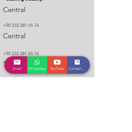
Central
+90 232 281 65 76
Central
+90 232 281 65 76
Technical support
Email
WhatsApp
YouTube
Contact us
( only for Whatsapp)
+905013318985
Contact Us
Name