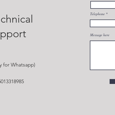
Telephone
chnical
upport
Message here
ly for Whatsapp)
5013318985