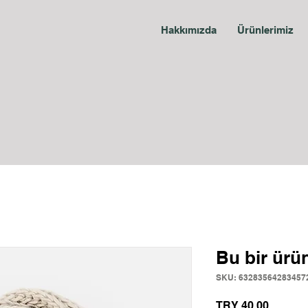
Hakkımızda
Ürünlerimiz
Bu bir ürü
SKU: 63283564283457
Price
TRY 40.00