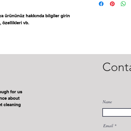
şekilde iade veya de
teslimat ve paketle
ve müşterilerinizin 
ekleyin. Net bir şek
yapmalarını sağlayı
a ürününüz hakkında bilgiler girin 
açıklayın ve müşteri
alışveriş yapmaların
özellikleri vb.
Cont
Santral
nough for us
ence about
Name
t cleaning
+90 232 281 65 76
Email