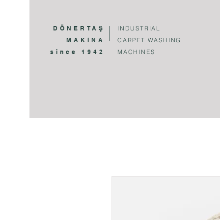
DÖNERTAŞ
INDUSTRIAL
MAKİNA
CARPET WASHING
since 1942
MACHINES