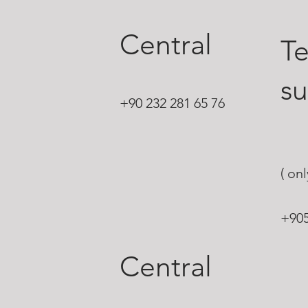
Central
Te
s
+90 232 281 65 76
( on
+90
Central