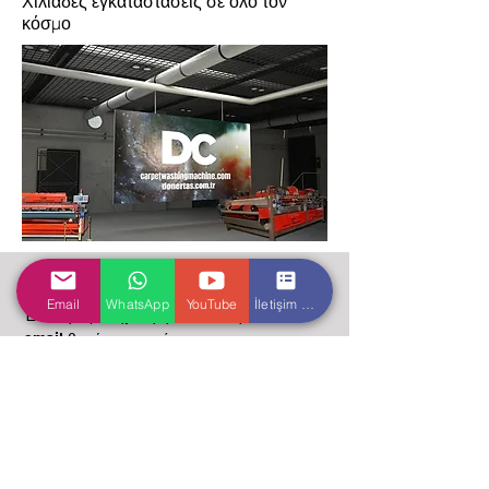
Χιλιάδες εγκαταστάσεις σε όλο τον
κόσμο
επικοινωνήστε μαζί μας
Email
WhatsApp
YouTube
İletişim Formu
Ένα τηλεφώνημα ή η αποστολή ενός
email θα είναι αρκετό για να
μεταφέρουμε και να μοιραστούμε μαζί
σας όλη την εμπειρία και την εμπειρία
μας στα πλυντήρια χαλιών και στον
κλάδο καθαρισμού χαλιών.
Κεντρικός