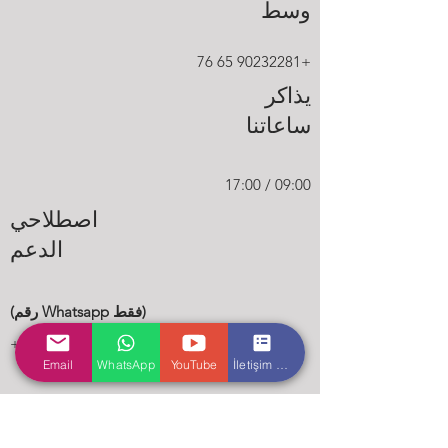
وسط
+90232281 65 76
يذاكر
ساعاتنا
09:00 / 17:00
اصطلاحي
الدعم
(رقم Whatsapp فقط)
+905013318985
Email
WhatsApp
YouTube
İletişim Formu
بريد الالكتروني: