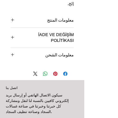
إلخ.
معلومات المنتج
صف تفاصيل المنتج هنا. أدخل معلومات
İADE VE DEĞİŞİM
حول منتجك ، على سبيل المثال: مادة
POLİTİKASI
المنتج ، الحجم ، المواصفات ، إلخ. أخبرنا
أيضًا عن الميزات التي تجعل منتجك مميزًا
هذه هي سياسة إرجاع المنتج واستبداله.
وكيف يمكن أن يكون مفيدًا لعملائك.
معلومات الشحن
اكتب هنا ما يجب أن يفعله عملاؤك إذا
أرادوا إرجاع المنتج الذي اشتروه. اشرح
هذه هي سياسة الشحن. أضف معلومات
بوضوح شروط الإرجاع أو الاستبدال
حول خيارات الشحن والتسليم والتعبئة
واسمح لعملائك بالتسوق براحة البال.
المختلفة هنا. اشرح بوضوح شروط الشحن
الخاصة بك واسمح لعملائك بالتسوق بكل
راحة.
اتصل بنا
سيكون الاتصال الهاتفي أو إرسال بريد
إلكتروني كافيين بالنسبة لنا لنقل ومشاركة
كل خبرتنا وخبرتنا في صناعة غسالات
السجاد وصناعة تنظيف السجاد.