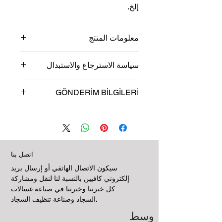
إلخ.
معلومات المنتج
صف تفاصيل المنتج هنا. أدخل معلومات
سياسة الاسترجاع والاستبدال
حول منتجك ، على سبيل المثال: مادة
المنتج ، الحجم ، المواصفات ، إلخ. أخبرنا
هذه هي سياسة إرجاع المنتج واستبداله.
أيضًا عن الميزات التي تجعل منتجك مميزًا
GÖNDERİM BİLGİLERİ
اكتب هنا ما يجب أن يفعله عملاؤك إذا
وكيف يمكن أن يكون مفيدًا لعملائك.
أرادوا إرجاع المنتج الذي اشتروه. اشرح
هذه هي سياسة الشحن. أضف معلومات
بوضوح شروط الإرجاع أو الاستبدال
حول خيارات الشحن والتسليم والتعبئة
واسمح لعملائك بالتسوق براحة البال.
المختلفة هنا. اشرح بوضوح شروط الشحن
الخاصة بك واسمح لعملائك بالتسوق بكل
راحة.
اتصل بنا
سيكون الاتصال الهاتفي أو إرسال بريد
إلكتروني كافيين بالنسبة لنا لنقل ومشاركة
كل خبرتنا وخبرتنا في صناعة غسالات
السجاد وصناعة تنظيف السجاد.
وسط