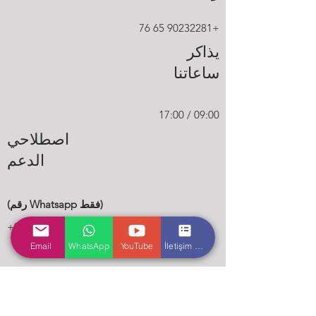
+90232281 65 76
يذاكر
ساعاتنا
09:00 / 17:00
اصطلاحي
الدعم
(رقم Whatsapp فقط)
+905013318985
Email
WhatsApp
YouTube
İletişim Formu
بريد الالكتروني:
info@donertas.com.tr