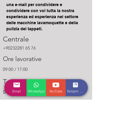
alışveriş yapmalarını sağlayın.
una e-mail per condividere e
condividere con voi tutta la nostra
esperienza ed esperienza nel settore
delle macchine lavamoquette e della
pulizia dei tappeti.
Centrale
+90232281 65 76
Ore lavorative
09:00 / 17:00
Tecnico
supporto
Email
WhatsApp
YouTube
İletişim Formu
(è solo un numero Whatsapp)
+905013318985